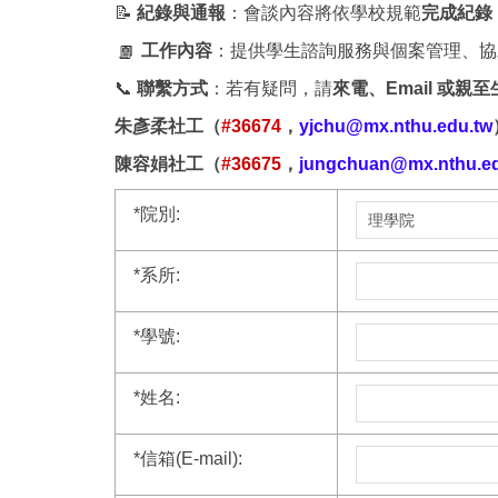
📝
紀錄與通報
：會談內容將依學校規範
完成紀錄
工作內容
：提供學生諮詢服務與個案管理、協
📞
聯繫方式
：若有疑問，請
來電、Email 或親
朱彥柔社工（
#36674
，
yjchu@mx.nthu.edu.tw
陳容娟社工（
#36675
，
jungchuan@mx.nthu.ed
*
院別:
*
系所:
*
學號:
*
姓名:
*
信箱(E-mail):