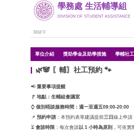
學務處 生活輔導組
跳
到
DIVISION OF STUDENT ASSISTANCE
主
要
內
容
區
單位介紹
獎助學金及助學措施
學輔社工
🌿🐼 〖輔〗社工預約 🐾
📢
重要事項提醒
🚩 地點：生輔組會議室
⌚️
個別晤談服務時間：週一至週五09:00-20:
00
📌
預約申請
：本預約表單建議提前
三日
線上申請
⏳
會談時限
：每次會談
以 1 小時為原則
，可依實