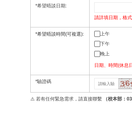
*
希望晤談日期:
請詳填日期，格式範
上午
*
希望晤談時間(可複選):
下午
晚上
日期、時間(休息
*
驗證碼
⚠️ 若有任何緊急需求，請直接聯繫
（校本部：03-