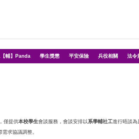
【輔】Panda
學生獎懲
平安保險
兵役相關
法令
，僅提供
本校學生
會談服務，會談安排以
系學輔社工
進行晤談為
際需求協議調整。